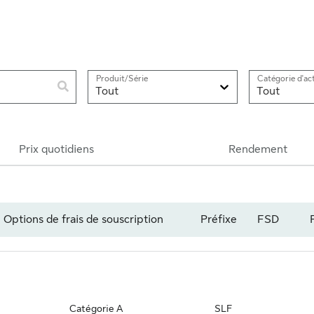
205
Produit/Série
Catégorie d'act
Tout
Tout
Prix quotidiens
Rendement
Options de frais de souscription
Préfixe
FSD
ur réduire ce groupe de lignes
Catégorie A
SLF