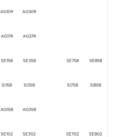
AG109
AG309
AG174
AG374
SE158
SE358
SE758
SE858
SI158
SI358
SI758
SI858
AG158
AG358
SE102
SE302
SE702
SE802