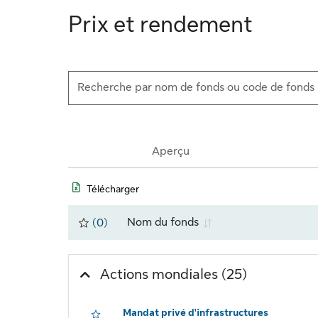
Prix et rendement
Les données ont été mises à jour. Le nombre de lignes est de 
Aperçu
Télécharger
Favoris
Nom du fonds
(
0
)
Trier par cette colonne
Cliquez po
Actions mondiales
(25)
Mandat privé d'infrastructures