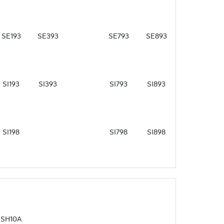
SE193
SE393
SE793
SE893
SI193
SI393
SI793
SI893
SI198
SI798
SI898
SH10A