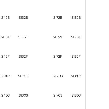
SI12B
SI32B
SI72B
SI82B
SE12F
SE32F
SE72F
SE82F
SI12F
SI32F
SI72F
SI82F
SE103
SE303
SE703
SE803
SI103
SI303
SI703
SI803