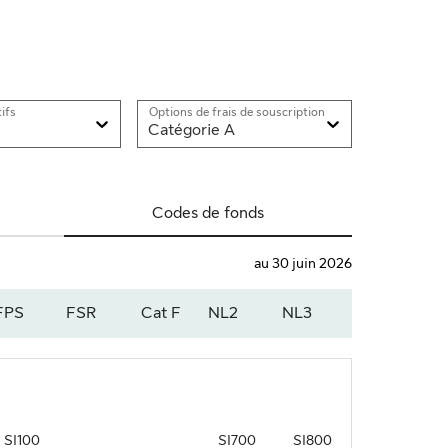
ifs
Options de frais de souscription
Catégorie A
Codes de fonds
au 30 juin 2026
FPS
FSR
Cat F
NL2
NL3
SI100
SI700
SI800